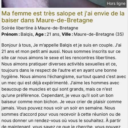
Hors ligne
Ma femme est très salope et j'ai envie de la
baiser dans Maure-de-Bretagne
Soirée libertine à Maure-de-Bretagne
Prénom :
Balqis,
Age :
21 ans,
Ville :
Maure-de-Bretagne (35)
Bonjour à tous, Je m'appelle Balqis et je suis en couple. J'ai
21 ans et mon petit ami aussi. Nous sommes inscrits sur ce
site car nous aimons le sexe et les rencontres libertines.
Nous aimons pratiquer diverses activités sexuelles et ce,
toujours dans le respect de l'autre et en ayant une bonne
hygiène. Nous aimons l'échangisme, surtout quand c'est avec
un mec qui est déjà expérimenté. J'aime les hommes avec
beaucoup de muscles et qui sont grands, mais ce n'est
qu'une préférence. Cependant, je veux qu'il soit un bon
baiseur comme mon bichon. Je veux crier de plaisir comme
jamais. Vous pouvez nous voir un soir en semaine. Nous
sommes d'accord pour vous recevoir à cette réunion ou de
nous donner un rendez-vous où vous le souhaitez. À partir
de maintenant, vous savez ce que je cherche, vous pouvez