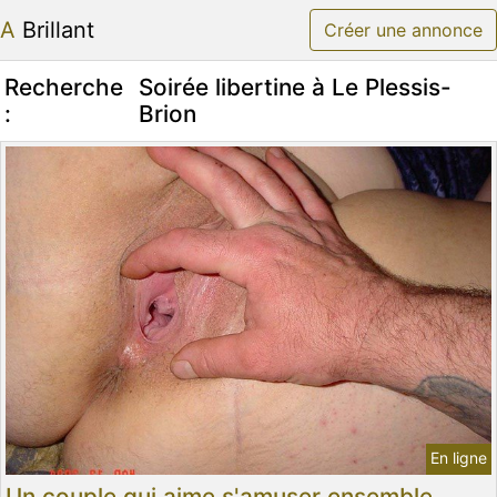
A Brillant
Créer une annonce
Recherche
Soirée libertine à Le Plessis-
:
Brion
En ligne
Un couple qui aime s'amuser ensemble