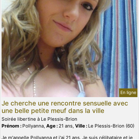
En ligne
Je cherche une rencontre sensuelle avec
une belle petite meuf dans la ville
Soirée libertine à Le Plessis-Brion
Prénom :
Pollyanna,
Age :
21 ans,
Ville :
Le Plessis-Brion (60)
Je m'appelle Pollyanna et j'ai 21 ans. Je suis célibataire et je