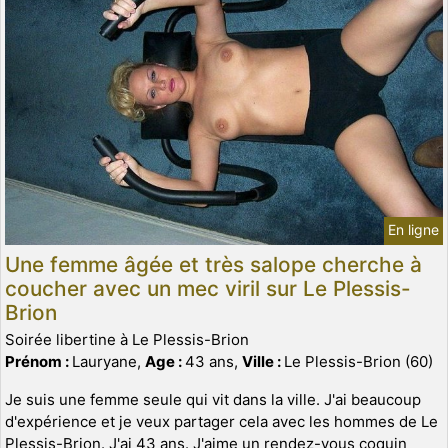
En ligne
Une femme âgée et très salope cherche à
coucher avec un mec viril sur Le Plessis-
Brion
Soirée libertine à Le Plessis-Brion
Prénom :
Lauryane,
Age :
43 ans,
Ville :
Le Plessis-Brion (60)
Je suis une femme seule qui vit dans la ville. J'ai beaucoup
d'expérience et je veux partager cela avec les hommes de Le
Plessis-Brion. J'ai 43 ans. J'aime un rendez-vous coquin