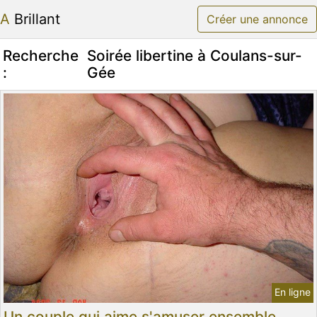
A Brillant
Créer une annonce
Recherche
Soirée libertine à Coulans-sur-
:
Gée
En ligne
Un couple qui aime s'amuser ensemble