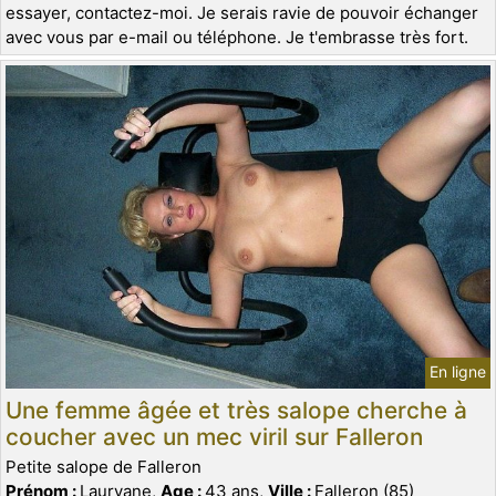
essayer, contactez-moi. Je serais ravie de pouvoir échanger
avec vous par e-mail ou téléphone. Je t'embrasse très fort.
En ligne
Une femme âgée et très salope cherche à
coucher avec un mec viril sur Falleron
Petite salope de Falleron
Prénom :
Lauryane,
Age :
43 ans,
Ville :
Falleron (85)