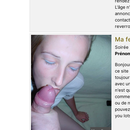
rendez-
L'âge n
annonce
contact
reverro
Ma fe
Soirée 
Prénom
Bonjour
ce site
toujour
avec un
n'est q
comme j
ou de n
pouvez 
you lot