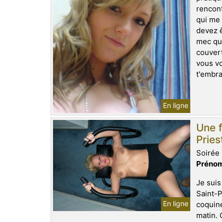
rencont
qui me 
devez ê
mec que
couvert
vous vo
t'embra
En ligne
Une f
Pries
Soirée 
Prénom
Je suis
Saint-P
En ligne
coquine
matin. 