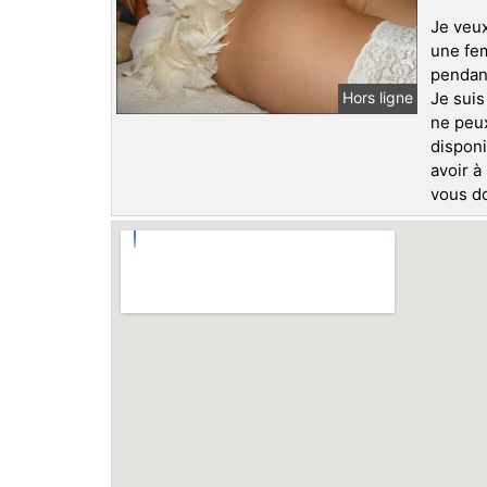
Je veux
une fem
pendant
Je suis
Hors ligne
ne peux
disponi
avoir à
vous do