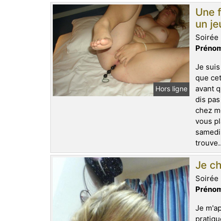
Une f
un j
Soirée 
Prénom
Je suis
que cet
avant q
Hors ligne
dis pas
chez mo
vous pl
samedi.
trouve.
Je ch
Soirée 
Prénom
Je m'ap
pratiqu