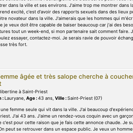
rer dans la ville et ses environs. J'aime trop me montrer dans l
rend excité, c'est d'avoir des rapports sexuels dans des lieux p
tre novateur dans la ville. J'aimerais que les hommes qui m'écri
 je veux doit être capable de baiser beaucoup car j'ai des beso
ures tout un week-end, si mon partenaire sait comment faire. 
ulez essayer, contactez-moi. Je serais ravie de pouvoir échang
sse très fort.
emme âgée et très salope cherche à coucher 
t
libertine à Saint-Priest
 :
Lauryane,
Age :
43 ans,
Ville :
Saint-Priest (07)
 une femme seule qui vit dans la ville. J'ai beaucoup d'expérie
riest. J'ai 43 ans. J'aime un rendez-vous coquin avec un garço
 c'est pour cette raison que je fais cette annonce chaude. Je sui
On peut se retrouver dans un espace public. Je veux un homme