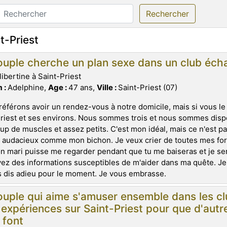
Rechercher
nt-Priest
uple cherche un plan sexe dans un club écha
libertine à Saint-Priest
 :
Adelphine,
Age :
47 ans,
Ville :
Saint-Priest (07)
éférons avoir un rendez-vous à notre domicile, mais si vous l
riest et ses environs. Nous sommes trois et nous sommes dispo
p de muscles et assez petits. C'est mon idéal, mais ce n'est p
t audacieux comme mon bichon. Je veux crier de toutes mes force
 mari puisse me regarder pendant que tu me baiseras et je ser
ez des informations susceptibles de m'aider dans ma quête. Je
 dis adieu pour le moment. Je vous embrasse.
uple qui aime s'amuser ensemble dans les cl
 expériences sur Saint-Priest pour que d'autr
s font