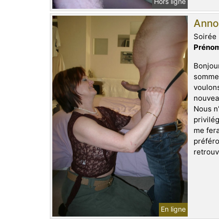
Hors ligne
Anno
Soirée 
Prénom
Bonjour
sommes 
voulon
nouveau
Nous n'
privilé
me fera
préféro
retrouv
En ligne