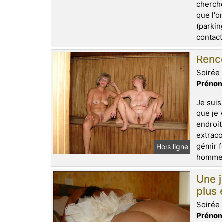
cherche
que l'o
(parkin
contact
Renco
Soirée 
Prénom
Je suis
que je 
endroit
extraco
gémir f
Hors ligne
homme q
Une 
plus
Soirée 
Prénom