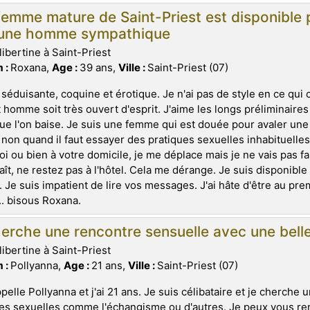
emme mature de Saint-Priest est disponible 
eune homme sympathique
libertine à Saint-Priest
 :
Roxana,
Age :
39 ans,
Ville :
Saint-Priest (07)
 séduisante, coquine et érotique. Je n'ai pas de style en ce qui
 homme soit très ouvert d'esprit. J'aime les longs préliminaire
ue l'on baise. Je suis une femme qui est douée pour avaler une b
 non quand il faut essayer des pratiques sexuelles inhabituelle
i ou bien à votre domicile, je me déplace mais je ne vais pas fai
aît, ne restez pas à l'hôtel. Cela me dérange. Je suis disponible 
 Je suis impatient de lire vos messages. J'ai hâte d'être au pre
.. bisous Roxana.
erche une rencontre sensuelle avec une belle 
libertine à Saint-Priest
 :
Pollyanna,
Age :
21 ans,
Ville :
Saint-Priest (07)
pelle Pollyanna et j'ai 21 ans. Je suis célibataire et je cherche 
es sexuelles comme l'échangisme ou d'autres. Je peux vous re