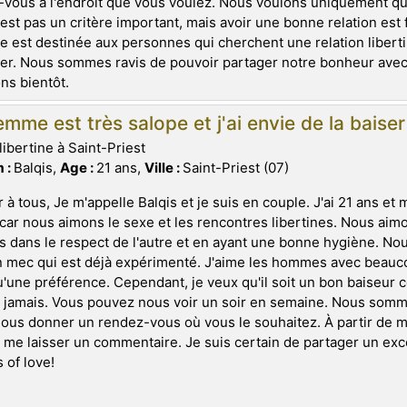
vous à l'endroit que vous voulez. Nous voulons uniquement qu
'est pas un critère important, mais avoir une bonne relation es
 est destinée aux personnes qui cherchent une relation libertin
er. Nous sommes ravis de pouvoir partager notre bonheur avec
ns bientôt.
mme est très salope et j'ai envie de la baiser
libertine à Saint-Priest
 :
Balqis,
Age :
21 ans,
Ville :
Saint-Priest (07)
 à tous, Je m'appelle Balqis et je suis en couple. J'ai 21 ans et
 car nous aimons le sexe et les rencontres libertines. Nous aimo
s dans le respect de l'autre et en ayant une bonne hygiène. No
 mec qui est déjà expérimenté. J'aime les hommes avec beauco
u'une préférence. Cependant, je veux qu'il soit un bon baiseur 
amais. Vous pouvez nous voir un soir en semaine. Nous somme
ous donner un rendez-vous où vous le souhaitez. À partir de m
me laisser un commentaire. Je suis certain de partager un exc
s of love!