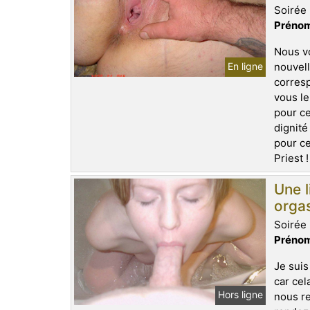
Soirée 
Prénom
Nous v
En ligne
nouvell
corresp
vous le
pour ce
dignité
pour ce
Priest !
Une l
orga
Soirée 
Prénom
Je suis
car cel
Hors ligne
nous re