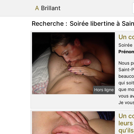
A Brillant
Recherche :
Soirée libertine à Sai
Un co
Soirée 
Prénom
Nous pr
Saint-P
beaucou
qui soi
que mon
Hors ligne
vous av
Je vous
Un co
leurs
qu'il