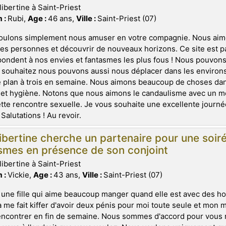
libertine à Saint-Priest
 :
Rubi,
Age :
46 ans,
Ville :
Saint-Priest (07)
oulons simplement nous amuser en votre compagnie. Nous aim
es personnes et découvrir de nouveaux horizons. Ce site est p
ondent à nos envies et fantasmes les plus fous ! Nous pouvons
 souhaitez nous pouvons aussi nous déplacer dans les environ
 plan à trois en semaine. Nous aimons beaucoup de choses dans
 et hygiène. Notons que nous aimons le candaulisme avec un m
tte rencontre sexuelle. Je vous souhaite une excellente journée
 Salutations ! Au revoir.
ibertine cherche un partenaire pour une soiré
smes en présence de son conjoint
libertine à Saint-Priest
 :
Vickie,
Age :
43 ans,
Ville :
Saint-Priest (07)
 une fille qui aime beaucoup manger quand elle est avec des 
a me fait kiffer d'avoir deux pénis pour moi toute seule et mon
ncontrer en fin de semaine. Nous sommes d'accord pour vous r