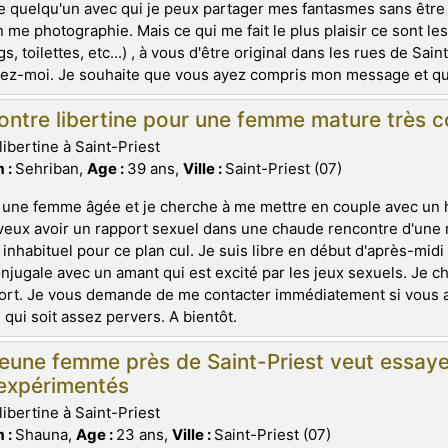
 quelqu'un avec qui je peux partager mes fantasmes sans être 
n me photographie. Mais ce qui me fait le plus plaisir ce sont l
gs, toilettes, etc...) , à vous d'être original dans les rues de Sa
ez-moi. Je souhaite que vous ayez compris mon message et que
ntre libertine pour une femme mature très co
libertine à Saint-Priest
 :
Sehriban,
Age :
39 ans,
Ville :
Saint-Priest (07)
 une femme âgée et je cherche à me mettre en couple avec un 
veux avoir un rapport sexuel dans une chaude rencontre d'une n
 inhabituel pour ce plan cul. Je suis libre en début d'après-mid
njugale avec un amant qui est excité par les jeux sexuels. Je ch
ort. Je vous demande de me contacter immédiatement si vous av
ui soit assez pervers. A bientôt.
jeune femme près de Saint-Priest veut essa
 expérimentés
libertine à Saint-Priest
 :
Shauna,
Age :
23 ans,
Ville :
Saint-Priest (07)