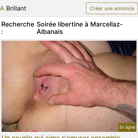
A Brillant
Créer une annonce
Recherche
Soirée libertine à Marcellaz-
:
Albanais
En ligne
Un couple qui aime s'amuser ensemble