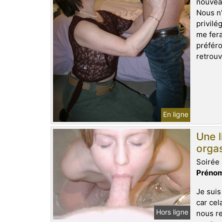
nouveau
Nous n'
privilé
me fera
préféro
retrouv
En ligne
Une l
orga
Soirée 
Prénom
Je suis
car cel
Hors ligne
nous re