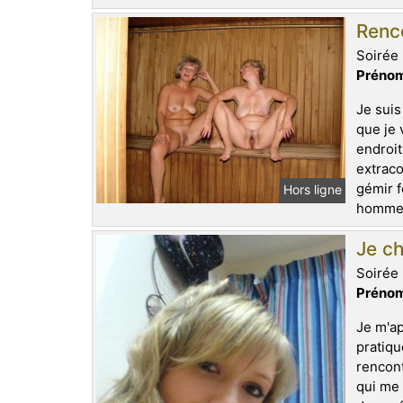
Renco
Soirée 
Prénom
Je suis
que je 
endroit
extraco
gémir f
Hors ligne
homme q
Je ch
Soirée 
Prénom
Je m'ap
pratiqu
rencont
qui me 