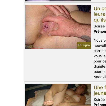
Un co
leurs
qu'il
Soirée 
Prénom
Nous v
En ligne
nouvell
corresp
vous le
pour ce
dignité
pour ce
Andevil
Une f
jeun
Soirée 
Prénom