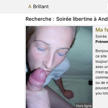
A Brillant
Recherche :
Soirée libertine à And
Ma fe
Soirée 
Prénom
Bonjour
ce site
toujour
avec un
n'est q
comme j
ou de n
pouvez 
you lot
Hors ligne