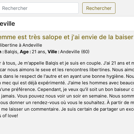
Rechercher
eville
mme est très salope et j'ai envie de la baise
libertine à Andeville
 :
Balqis,
Age :
21 ans,
Ville :
Andeville (60)
 à tous, Je m'appelle Balqis et je suis en couple. J'ai 21 ans et
 car nous aimons le sexe et les rencontres libertines. Nous aimo
s dans le respect de l'autre et en ayant une bonne hygiène. No
 mec qui est déjà expérimenté. J'aime les hommes avec beauco
u'une préférence. Cependant, je veux qu'il soit un bon baiseur 
amais. Vous pouvez nous voir un soir en semaine. Nous somme
ous donner un rendez-vous où vous le souhaitez. À partir de m
me laisser un commentaire. Je suis certain de partager un exc
s of love!