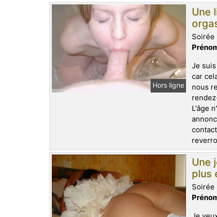
Une l
orga
Soirée 
Prénom
Je suis
car cel
Hors ligne
nous re
rendez-
L'âge n
annonce
contact
reverro
Une 
plus
Soirée 
Prénom
Je veux