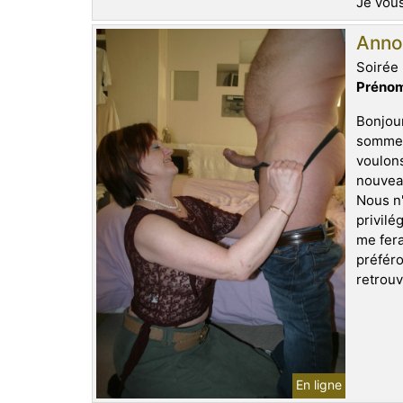
Je vous
Anno
Soirée 
Prénom
Bonjour
sommes 
voulon
nouveau
Nous n'
privilé
me fera
préféro
retrouv
En ligne