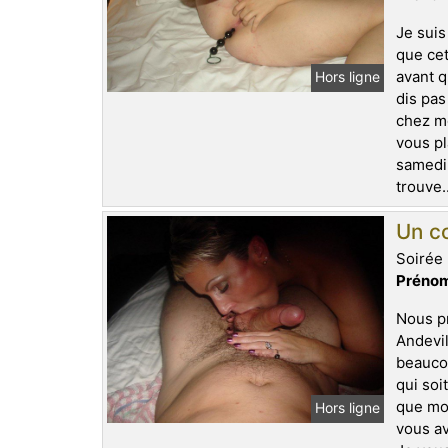
Je suis
que cet
avant q
Hors ligne
dis pas
chez mo
vous pl
samedi.
trouve.
Un co
Soirée 
Prénom
Nous pr
Andevil
beaucou
qui soi
que mon
Hors ligne
vous av