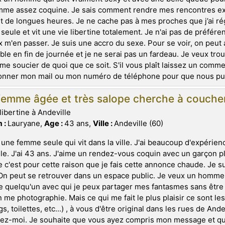
me assez coquine. Je sais comment rendre mes rencontres exci
 de longues heures. Je ne cache pas à mes proches que j’ai r
 seule et vit une vie libertine totalement. Je n'ai pas de préféren
 m'en passer. Je suis une accro du sexe. Pour se voir, on peut al
ble en fin de journée et je ne serai pas un fardeau. Je veux t
 me soucier de quoi que ce soit. S'il vous plaît laissez un commen
nner mon mail ou mon numéro de téléphone pour que nous puiss
emme âgée et très salope cherche à coucher 
libertine à Andeville
 :
Lauryane,
Age :
43 ans,
Ville :
Andeville (60)
 une femme seule qui vit dans la ville. J'ai beaucoup d'expérie
le. J'ai 43 ans. J'aime un rendez-vous coquin avec un garçon p
 c'est pour cette raison que je fais cette annonce chaude. Je sui
On peut se retrouver dans un espace public. Je veux un homme
 quelqu'un avec qui je peux partager mes fantasmes sans être 
n me photographie. Mais ce qui me fait le plus plaisir ce sont l
gs, toilettes, etc...) , à vous d'être original dans les rues de An
ez-moi. Je souhaite que vous ayez compris mon message et que