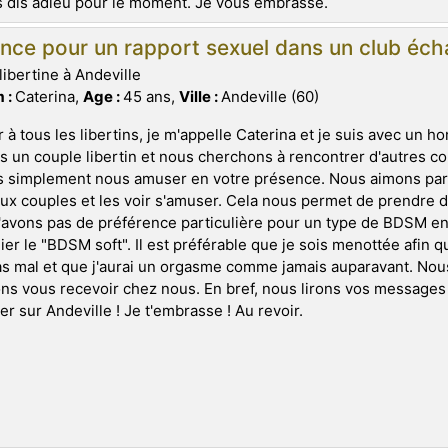
 dis adieu pour le moment. Je vous embrasse.
nce pour un rapport sexuel dans un club éch
libertine à Andeville
 :
Caterina,
Age :
45 ans,
Ville :
Andeville (60)
 à tous les libertins, je m'appelle Caterina et je suis avec un 
un couple libertin et nous cherchons à rencontrer d'autres co
s simplement nous amuser en votre présence. Nous aimons par
x couples et les voir s'amuser. Cela nous permet de prendre du 
avons pas de préférence particulière pour un type de BDSM en 
gier le "BDSM soft". Il est préférable que je sois menottée afin
s mal et que j'aurai un orgasme comme jamais auparavant. No
ns vous recevoir chez nous. En bref, nous lirons vos messages
er sur Andeville ! Je t'embrasse ! Au revoir.