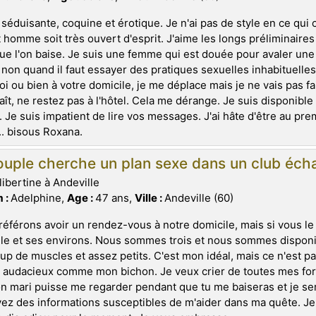
 séduisante, coquine et érotique. Je n'ai pas de style en ce qui
 homme soit très ouvert d'esprit. J'aime les longs préliminaire
ue l'on baise. Je suis une femme qui est douée pour avaler une b
 non quand il faut essayer des pratiques sexuelles inhabituelle
i ou bien à votre domicile, je me déplace mais je ne vais pas fai
aît, ne restez pas à l'hôtel. Cela me dérange. Je suis disponible 
 Je suis impatient de lire vos messages. J'ai hâte d'être au pre
.. bisous Roxana.
uple cherche un plan sexe dans un club écha
libertine à Andeville
 :
Adelphine,
Age :
47 ans,
Ville :
Andeville (60)
éférons avoir un rendez-vous à notre domicile, mais si vous l
le et ses environs. Nous sommes trois et nous sommes disponib
p de muscles et assez petits. C'est mon idéal, mais ce n'est p
t audacieux comme mon bichon. Je veux crier de toutes mes force
 mari puisse me regarder pendant que tu me baiseras et je ser
ez des informations susceptibles de m'aider dans ma quête. Je