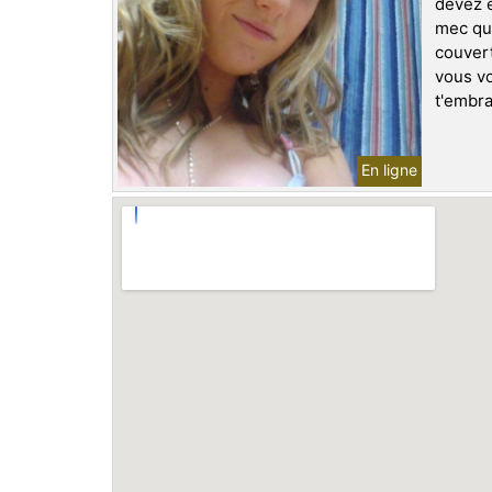
devez ê
mec que
couvert
vous vo
t'embra
En ligne