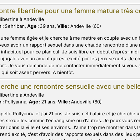
ntre libertine pour une femme mature très c
libertine à Andeville
 :
Sehriban,
Age :
39 ans,
Ville :
Andeville (60)
 une femme âgée et je cherche à me mettre en couple avec un 
veux avoir un rapport sexuel dans une chaude rencontre d'une n
 inhabituel pour ce plan cul. Je suis libre en début d'après-mid
njugale avec un amant qui est excité par les jeux sexuels. Je ch
ort. Je vous demande de me contacter immédiatement si vous av
ui soit assez pervers. A bientôt.
erche une rencontre sensuelle avec une belle 
libertine à Andeville
 :
Pollyanna,
Age :
21 ans,
Ville :
Andeville (60)
pelle Pollyanna et j'ai 21 ans. Je suis célibataire et je cherche 
es sexuelles comme l'échangisme ou d'autres. Je peux vous re
rer dans la ville et ses environs. J'aime trop me montrer dans l
rend excité, c'est d'avoir des rapports sexuels dans des lieux p