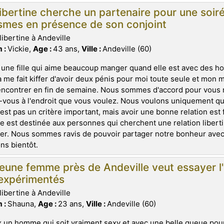
ibertine cherche un partenaire pour une soiré
smes en présence de son conjoint
libertine à Andeville
 :
Vickie,
Age :
43 ans,
Ville :
Andeville (60)
 une fille qui aime beaucoup manger quand elle est avec des 
a me fait kiffer d'avoir deux pénis pour moi toute seule et mon
ncontrer en fin de semaine. Nous sommes d'accord pour vous r
vous à l'endroit que vous voulez. Nous voulons uniquement qu
'est pas un critère important, mais avoir une bonne relation es
 est destinée aux personnes qui cherchent une relation libertin
er. Nous sommes ravis de pouvoir partager notre bonheur avec
ns bientôt.
jeune femme près de Andeville veut essayer
 expérimentés
libertine à Andeville
 :
Shauna,
Age :
23 ans,
Ville :
Andeville (60)
 un homme qui soit vraiment sexy et avec une belle queue pour