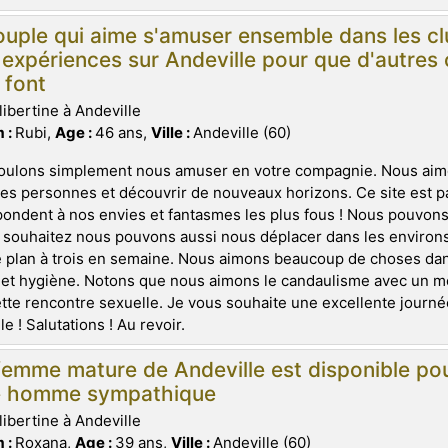
uple qui aime s'amuser ensemble dans les cl
 expériences sur Andeville pour que d'autres 
s font
libertine à Andeville
 :
Rubi,
Age :
46 ans,
Ville :
Andeville (60)
oulons simplement nous amuser en votre compagnie. Nous aim
es personnes et découvrir de nouveaux horizons. Ce site est p
ondent à nos envies et fantasmes les plus fous ! Nous pouvons
 souhaitez nous pouvons aussi nous déplacer dans les environ
 plan à trois en semaine. Nous aimons beaucoup de choses dans
 et hygiène. Notons que nous aimons le candaulisme avec un m
tte rencontre sexuelle. Je vous souhaite une excellente journée
le ! Salutations ! Au revoir.
emme mature de Andeville est disponible pou
e homme sympathique
libertine à Andeville
 :
Roxana,
Age :
39 ans,
Ville :
Andeville (60)