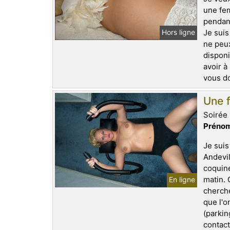
une fem
pendant
Je suis
Hors ligne
ne peux
disponi
avoir à
vous do
Une f
Soirée 
Prénom
Je suis
Andevil
coquine
matin. 
En ligne
cherche
que l'o
(parkin
contact