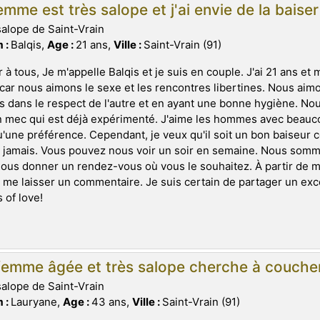
mme est très salope et j'ai envie de la baise
salope de Saint-Vrain
 :
Balqis,
Age :
21 ans,
Ville :
Saint-Vrain (91)
 à tous, Je m'appelle Balqis et je suis en couple. J'ai 21 ans et
 car nous aimons le sexe et les rencontres libertines. Nous aimo
s dans le respect de l'autre et en ayant une bonne hygiène. No
 mec qui est déjà expérimenté. J'aime les hommes avec beauco
u'une préférence. Cependant, je veux qu'il soit un bon baiseur 
amais. Vous pouvez nous voir un soir en semaine. Nous somme
ous donner un rendez-vous où vous le souhaitez. À partir de m
me laisser un commentaire. Je suis certain de partager un exc
s of love!
emme âgée et très salope cherche à coucher 
salope de Saint-Vrain
 :
Lauryane,
Age :
43 ans,
Ville :
Saint-Vrain (91)