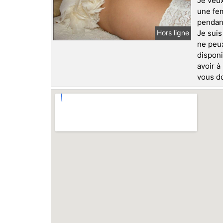
Je veux
une fem
pendant
Je suis
Hors ligne
ne peux
disponi
avoir à
vous do