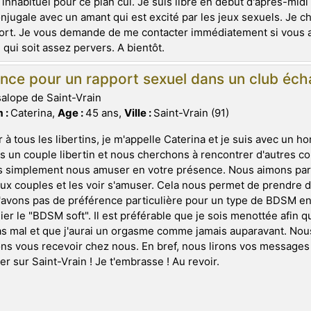
 inhabituel pour ce plan cul. Je suis libre en début d'après-mid
njugale avec un amant qui est excité par les jeux sexuels. Je ch
ort. Je vous demande de me contacter immédiatement si vous av
ui soit assez pervers. A bientôt.
nce pour un rapport sexuel dans un club éch
salope de Saint-Vrain
 :
Caterina,
Age :
45 ans,
Ville :
Saint-Vrain (91)
 à tous les libertins, je m'appelle Caterina et je suis avec un 
un couple libertin et nous cherchons à rencontrer d'autres co
s simplement nous amuser en votre présence. Nous aimons par
x couples et les voir s'amuser. Cela nous permet de prendre du 
avons pas de préférence particulière pour un type de BDSM en 
gier le "BDSM soft". Il est préférable que je sois menottée afin
s mal et que j'aurai un orgasme comme jamais auparavant. No
ns vous recevoir chez nous. En bref, nous lirons vos messages
er sur Saint-Vrain ! Je t'embrasse ! Au revoir.