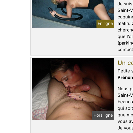
Je suis
Saint-V
coquine
matin. 
En ligne
cherche
que l'o
(parkin
contact
Un co
Petite 
Prénom
Nous pr
Saint-V
beaucou
qui soi
que mon
Hors ligne
vous av
Je vous