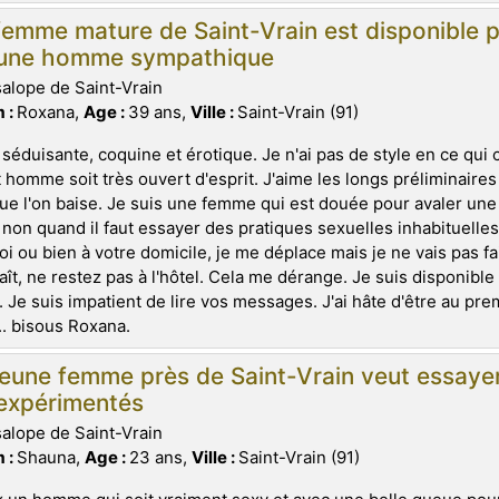
emme mature de Saint-Vrain est disponible p
eune homme sympathique
salope de Saint-Vrain
 :
Roxana,
Age :
39 ans,
Ville :
Saint-Vrain (91)
 séduisante, coquine et érotique. Je n'ai pas de style en ce qui
 homme soit très ouvert d'esprit. J'aime les longs préliminaire
ue l'on baise. Je suis une femme qui est douée pour avaler une b
 non quand il faut essayer des pratiques sexuelles inhabituelle
i ou bien à votre domicile, je me déplace mais je ne vais pas fai
aît, ne restez pas à l'hôtel. Cela me dérange. Je suis disponible 
 Je suis impatient de lire vos messages. J'ai hâte d'être au pre
.. bisous Roxana.
jeune femme près de Saint-Vrain veut essay
 expérimentés
salope de Saint-Vrain
 :
Shauna,
Age :
23 ans,
Ville :
Saint-Vrain (91)