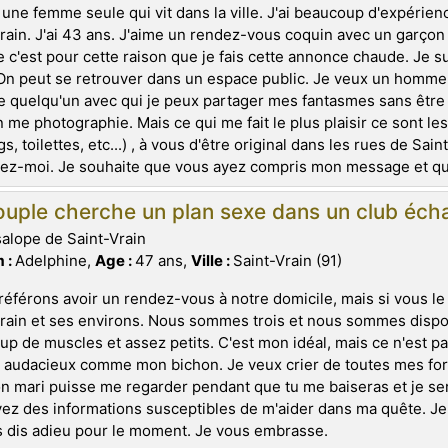
 une femme seule qui vit dans la ville. J'ai beaucoup d'expérie
rain. J'ai 43 ans. J'aime un rendez-vous coquin avec un garçon
 c'est pour cette raison que je fais cette annonce chaude. Je sui
On peut se retrouver dans un espace public. Je veux un homme
 quelqu'un avec qui je peux partager mes fantasmes sans être 
n me photographie. Mais ce qui me fait le plus plaisir ce sont l
gs, toilettes, etc...) , à vous d'être original dans les rues de Sa
ez-moi. Je souhaite que vous ayez compris mon message et que
uple cherche un plan sexe dans un club écha
salope de Saint-Vrain
 :
Adelphine,
Age :
47 ans,
Ville :
Saint-Vrain (91)
éférons avoir un rendez-vous à notre domicile, mais si vous l
rain et ses environs. Nous sommes trois et nous sommes dispon
p de muscles et assez petits. C'est mon idéal, mais ce n'est p
t audacieux comme mon bichon. Je veux crier de toutes mes force
 mari puisse me regarder pendant que tu me baiseras et je ser
ez des informations susceptibles de m'aider dans ma quête. Je
 dis adieu pour le moment. Je vous embrasse.