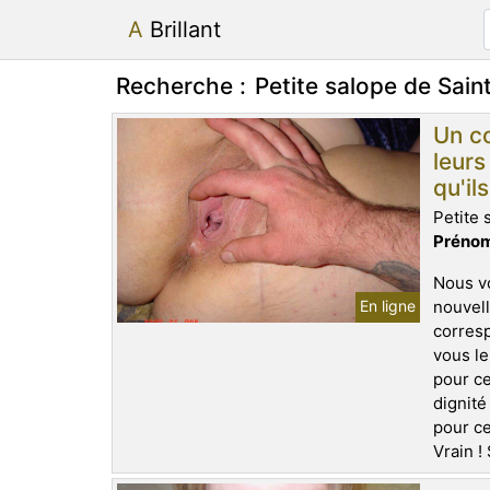
A Brillant
Recherche :
Petite salope de Sain
Un co
leurs
qu'il
Petite 
Prénom
Nous v
En ligne
nouvell
corresp
vous le
pour ce
dignité
pour ce
Vrain ! 