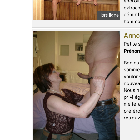
endroit
extraco
gémir f
Hors ligne
homme q
Anno
Petite 
Prénom
Bonjour
sommes 
voulon
nouveau
Nous n'
privilé
me fera
préféro
retrouv