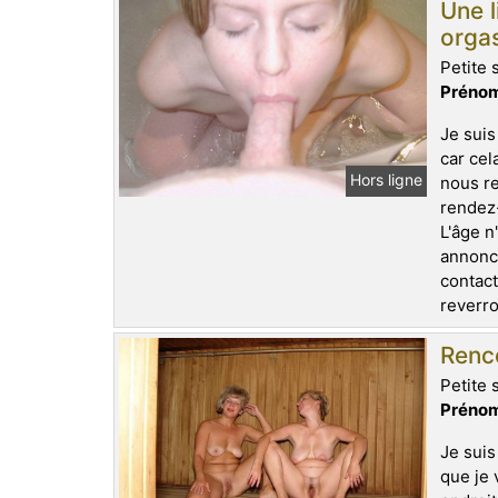
Une l
orga
Petite 
Prénom
Je suis
car cel
Hors ligne
nous re
rendez-
L'âge n
annonce
contact
reverro
Renco
Petite 
Prénom
Je suis
que je 