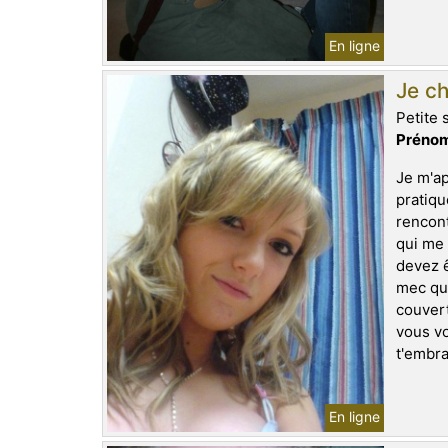
En ligne
Je ch
Petite 
Prénom
Je m'ap
pratiqu
rencont
qui me 
devez ê
mec que
couvert
vous vo
t'embra
En ligne