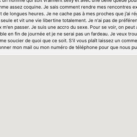
 un homme qui soit vraiment sexy et avec une belle queue pour
me assez coquine. Je sais comment rendre mes rencontres exci
 de longues heures. Je ne cache pas à mes proches que j’ai r
 seule et vit une vie libertine totalement. Je n'ai pas de préféren
 m'en passer. Je suis une accro du sexe. Pour se voir, on peut al
ble en fin de journée et je ne serai pas un fardeau. Je veux t
 me soucier de quoi que ce soit. S'il vous plaît laissez un commen
nner mon mail ou mon numéro de téléphone pour que nous puiss