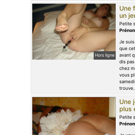
Une f
un j
Petite 
Prénom
Je suis
que cet
avant q
Hors ligne
dis pas
chez mo
vous pl
samedi.
trouve.
Une 
plus
Petite 
Prénom