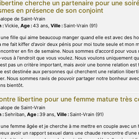
ibertine cherche un partenaire pour une soiré
smes en présence de son conjoint
salope de Saint-Vrain
 :
Vickie,
Age :
43 ans,
Ville :
Saint-Vrain (91)
 une fille qui aime beaucoup manger quand elle est avec des 
a me fait kiffer d'avoir deux pénis pour moi toute seule et mon
ncontrer en fin de semaine. Nous sommes d'accord pour vous r
vous à l'endroit que vous voulez. Nous voulons uniquement qu
'est pas un critère important, mais avoir une bonne relation es
 est destinée aux personnes qui cherchent une relation libertin
er. Nous sommes ravis de pouvoir partager notre bonheur avec
ns bientôt.
ntre libertine pour une femme mature très c
salope de Saint-Vrain
 :
Sehriban,
Age :
39 ans,
Ville :
Saint-Vrain (91)
 une femme âgée et je cherche à me mettre en couple avec un 
veux avoir un rapport sexuel dans une chaude rencontre d'une n