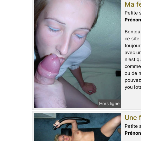
Ma fe
Petite 
Prénom
Bonjour
ce site
toujour
avec un
n'est q
comme j
ou de n
pouvez 
you lot
Hors ligne
Une f
Petite 
Prénom