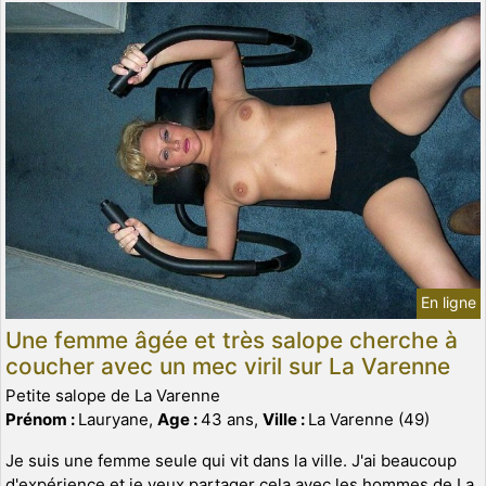
En ligne
Une femme âgée et très salope cherche à
coucher avec un mec viril sur La Varenne
Petite salope de La Varenne
Prénom :
Lauryane,
Age :
43 ans,
Ville :
La Varenne (49)
Je suis une femme seule qui vit dans la ville. J'ai beaucoup
d'expérience et je veux partager cela avec les hommes de La